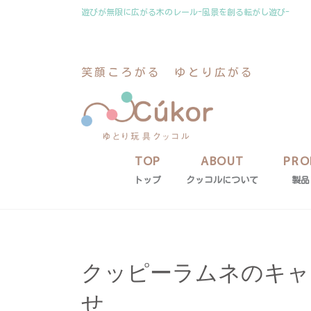
コ
ナ
遊びが無限に広がる木のレール-風景を創る転がし遊び-
ン
ビ
テ
ゲ
ン
ー
笑顔ころがる ゆとり広がる
ツ
シ
に
ョ
移
ン
動
に
移
動
TOP
ABOUT
PRO
トップ
クッコルについて
製品
クッピーラムネのキャ
せ