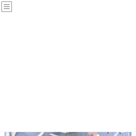
コ
ナ
笑顔ころがる ゆとり広がる
ン
ビ
テ
ゲ
ン
ー
ツ
シ
に
ョ
移
ン
動
に
ご利用者様の声
移
さかいスマイルキッズクリニック
動
さま