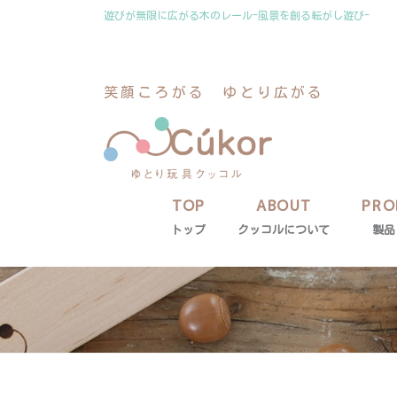
コ
ナ
遊びが無限に広がる木のレール-風景を創る転がし遊び-
ン
ビ
テ
ゲ
ン
ー
笑顔ころがる ゆとり広がる
ツ
シ
に
ョ
移
ン
動
に
移
動
TOP
ABOUT
PRO
トップ
クッコルについて
製品