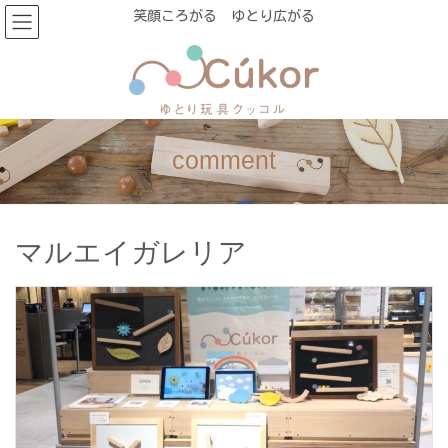
コ
ナ
笑顔ころがる ゆとり広がる
ン
ビ
テ
ゲ
ン
ー
ツ
シ
に
ョ
移
ン
comment
動
に
移
動
マルエイガレリア