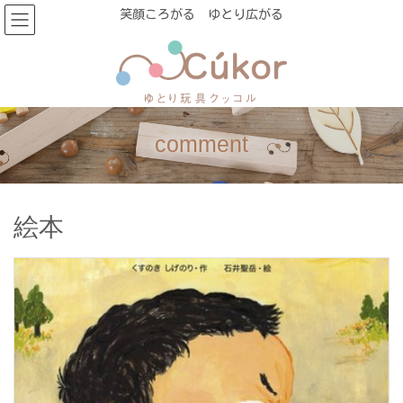
コ
ナ
笑顔ころがる ゆとり広がる
ン
ビ
テ
ゲ
ン
ー
ツ
シ
に
ョ
移
ン
comment
動
に
移
動
絵本