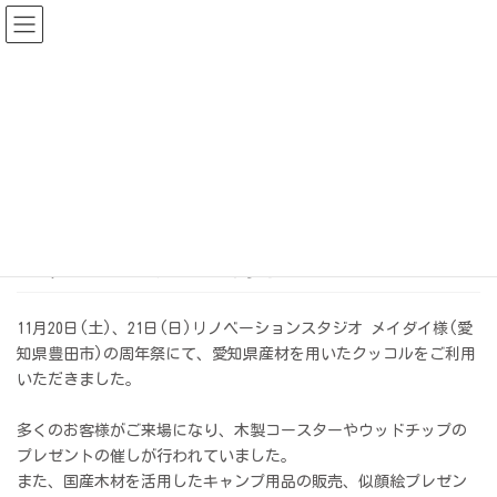
コ
ナ
笑顔ころがる ゆとり広がる
ン
ビ
テ
ゲ
ン
ー
ツ
シ
に
ョ
移
ン
動
に
クッコル
移
イベントリポート-リノベーション
動
スタジオでのご利用-
11月20日(土)、21日(日)リノベーションスタジオ メイダイ様(愛
知県豊田市)の周年祭にて、愛知県産材を用いたクッコルをご利用
いただきました。
多くのお客様がご来場になり、木製コースターやウッドチップの
プレゼントの催しが行われていました。
また、国産木材を活用したキャンプ用品の販売、似顔絵プレゼン