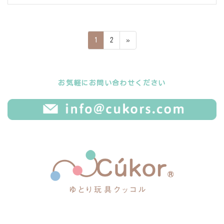
投
ペ
ペ
1
2
»
稿
ー
ー
ジ
ジ
の
ペ
お気軽にお問い合わせください
ー
ジ
送
り