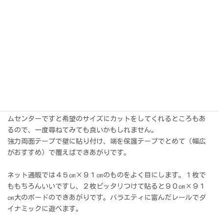
Amazon カラートタン
いわゆるト
タンです。
えっ！と驚かれた方、いらっしゃるかもしれません。「お部屋に
トタンだなんて・・・」とがっかりされた方もいらっしゃること
でしょう。
最近はトタンといっても、ホワイトボードのように真っ白なもの
や反対にカラフルなものが販売されています。ホームセンターで
もよく見かけますし、ネット通販でも手軽に購入できます。ホー
ムセンターですと希望のサイズにカットをしてくれるところもあ
るので、一度尋ねてみても良いかもしれません。
強力両面テープで壁に貼り付け、端を保護テープでとめて（幅広
がおすすめ）で覆えばできあがりです。
ネット通販では４５㎝×９１㎝のものをよく目にします。１枚で
ももちろんいいですし、２枚ピッタリつけて貼ると９０㎝×９１
㎝大のボードのできあがりです。バラエティに富んだレールでダ
イナミックに遊べます。