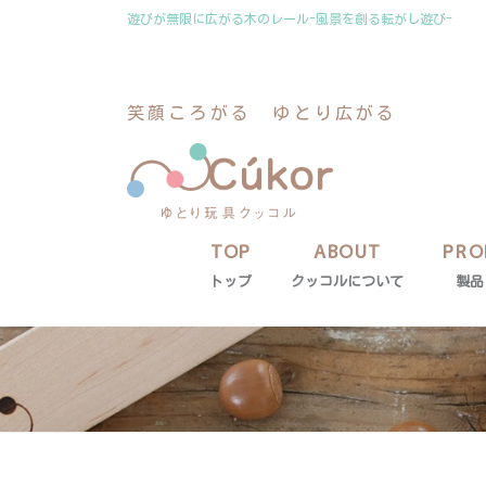
コ
ナ
遊びが無限に広がる木のレール-風景を創る転がし遊び-
ン
ビ
テ
ゲ
ン
ー
笑顔ころがる ゆとり広がる
ツ
シ
に
ョ
移
ン
動
に
移
動
TOP
ABOUT
PRO
トップ
クッコルについて
製品