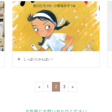
本 しっぱいにかんぱい！
ペ
ペ
ペ
«
1
2
3
»
ー
ー
ー
ジ
ジ
ジ
お気軽にお問い合わせください