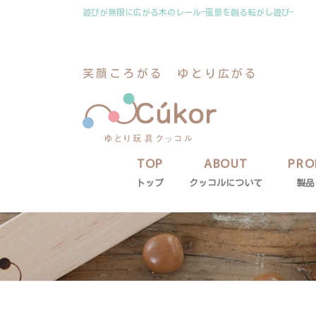
コ
ナ
遊びが無限に広がる木のレール-風景を創る転がし遊び-
ン
ビ
テ
ゲ
ン
ー
笑顔ころがる ゆとり広がる
ツ
シ
に
ョ
移
ン
動
に
移
動
TOP
ABOUT
PRO
トップ
クッコルについて
製品